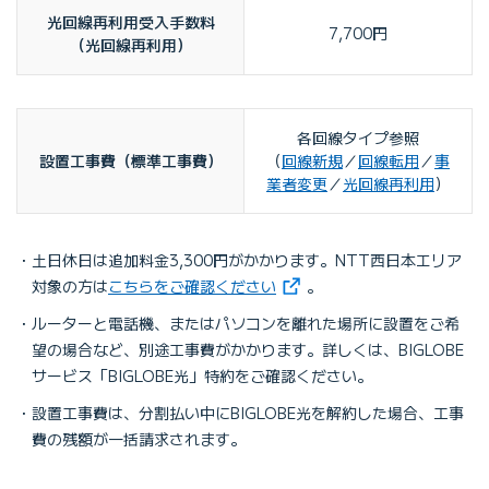
光回線再利用受入手数料
7,700円
（光回線再利用）
各回線タイプ参照
設置工事費
（標準工事費）
（
回線新規
／
回線転用
／
事
業者変更
／
光回線再利用
）
土日休日は追加料金3,300円がかかります。NTT西日本エリア
（新しいタブで開きます）
対象の方は
こちらをご確認ください
。
ルーターと電話機、またはパソコンを離れた場所に設置をご希
望の場合など、別途工事費がかかります。詳しくは、BIGLOBE
サービス「BIGLOBE光」特約をご確認ください。
設置工事費は、分割払い中にBIGLOBE光を解約した場合、工事
費の残額が一括請求されます。