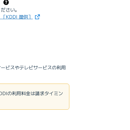
。
ください。
（新しいタブで開きます）
［KDDI 提供］
話サービスやテレビサービスの利用
KDDIの利用料金は請求タイミン