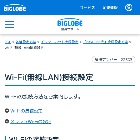
サービス
企業情報
メニュー
TOP
各種設定方法
インターネット接続設定
「BIGLOBE光」接続設定方法
Wi-Fi(無線LAN)接続設定
解決ナンバー：22503
Wi-Fi(無線LAN)接続設定
Wi-Fiの接続方法をご案内します。
（ページ内リンク）
Wi-Fiの接続設定
（ページ内リンク）
メッシュWi-Fiの設定
Wi-Fiの接続設定