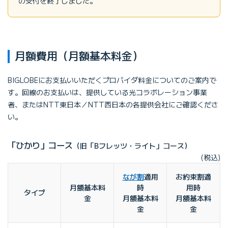
の受付を終了しました。
月額費用（月額基本料金）
BIGLOBEにお支払いいただくプロバイダ料金についてのご案内で
す。回線のお支払いは、提供している光コラボレーション事業
者、またはNTT東日本／NTT西日本の各提供会社にご確認くださ
い。
「ひかり」コース
（旧「Bフレッツ・ライト」コース）
(税込)
なが割
適用
お約束割適
月額基本料
時
用時
タイプ
金
月額基本料
月額基本料
金
金