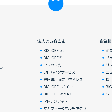
法人のお客さま
企業情
BIGLOBE biz.
企
ア
BIGLOBE光
ブ
フレッツ光
サ
し
プロバイダサービス
ニ
光回線用 固定IPアドレス
採
BIGLOBEモバイル
BIG
BIGLOBE WiMAX
ソ
IPトランジット
マカフィー®マルチ アクセ