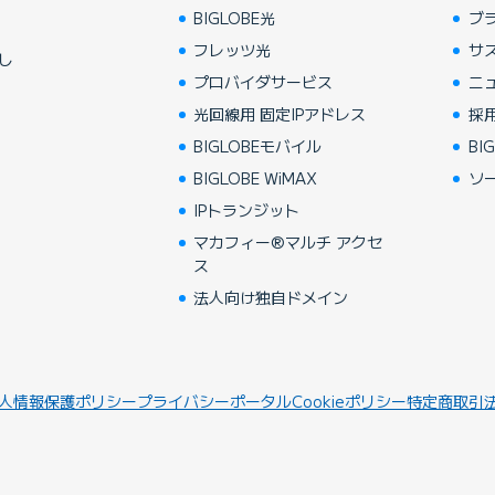
BIGLOBE光
ブ
フレッツ光
サ
し
プロバイダサービス
ニ
光回線用 固定IPアドレス
採
BIGLOBEモバイル
BIG
BIGLOBE WiMAX
ソ
IPトランジット
マカフィー®マルチ アクセ
ス
法人向け独自ドメイン
人情報保護ポリシー
プライバシーポータル
Cookieポリシー
特定商取引