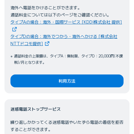
海外へ電話をかけることができます。
通話料金については以下のページをご確認ください。
（新
タイプAの場合：海外・国際サービス [KDDI株式会社 提供]
タイプDの場合：海外でつかう・海外へかける [株式会社
（新しいタブで開きます）
NTTドコモ提供]
通話料金の上限額は、タイプA：無制限、タイプD：20,000円(不課
税)/月となります。
利用方法
迷惑電話ストップサービス
繰り返しかかってくる迷惑電話やいたずら電話の着信を拒否
することができます。