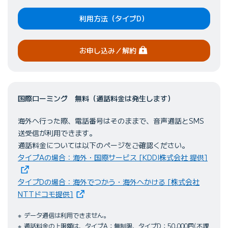
利用方法（タイプD）
（ログイン）
お申し込み
／解約
国際ローミング 無料（通話料金は発生します）
海外へ行った際、電話番号はそのままで、音声通話とSMS
送受信が利用できます。
通話料金については以下のページをご確認ください。
（新
タイプAの場合：海外・国際サービス [KDDI株式会社 提供]
タイプDの場合：海外でつかう・海外へかける [株式会社
（新しいタブで開きます）
NTTドコモ提供]
データ通信は利用できません。
通話料金の上限額は、タイプA：無制限、タイプD：50,000円(不課