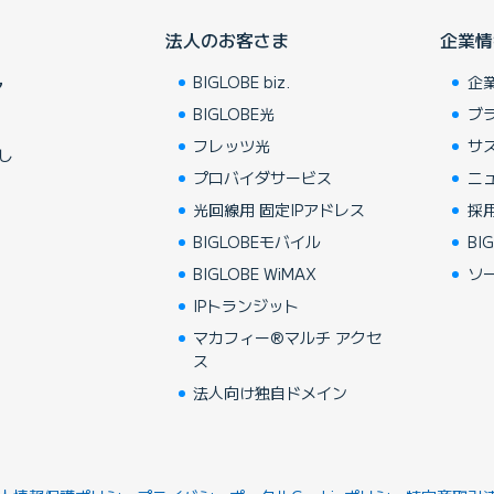
法人のお客さま
企業情
BIGLOBE biz.
企
ア
BIGLOBE光
ブ
フレッツ光
サ
し
プロバイダサービス
ニ
光回線用 固定IPアドレス
採
BIGLOBEモバイル
BIG
BIGLOBE WiMAX
ソ
IPトランジット
マカフィー®マルチ アクセ
ス
法人向け独自ドメイン