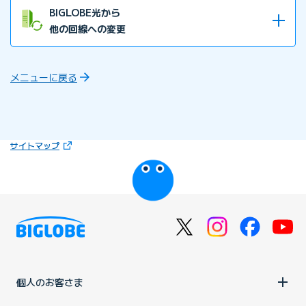
回線速度タイプを変更したい
BIGLOBE光から
他の回線への変更
BIGLOBE光から他の回線へ変更したい
メニューに戻る
（新しいタブで開きます）
サイトマップ
びっぷるのページ
個人のお客さま