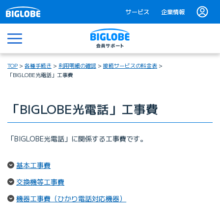
サービス
企業情報
メニュー
TOP
各種手続き
利用明細の確認
接続サービスの料金表
「BIGLOBE光電話」工事費
「BIGLOBE光電話」工事費
「BIGLOBE光電話」に関係する工事費です。
（ページ内リンク）
基本工事費
（ページ内リンク）
交換機等工事費
（ページ内リンク）
機器工事費（ひかり電話対応機器）