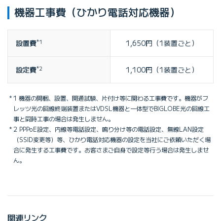
機器工事費（ひかり電話対応機器）
設置費
*1
1,650円（1装置ごと）
設定費
*2
1,100円（1装置ごと）
1 機器の開梱、設置、開通試験、片付け等に関わる工事費です。機器がフ
レッツ光の回線終端装置またはVDSL機器と一体型でBIGLOBE光の回線工
事と同時工事の場合は発生しません。
2 PPPoE設定、内線等電話設定、鳴り分け等の電話設定、無線LAN設定
（SSID変更等）等、ひかり電話対応機器の設定を当社にご依頼いただく場
合に発生する工事費です。お客さまご自身で設定等行う場合は発生しませ
ん。
関連リンク