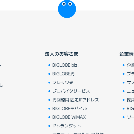
法人のお客さま
企業情
BIGLOBE biz.
企
ア
BIGLOBE光
ブ
フレッツ光
サ
し
プロバイダサービス
ニ
光回線用 固定IPアドレス
採
BIGLOBEモバイル
BIG
BIGLOBE WiMAX
ソ
IPトランジット