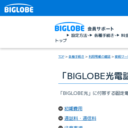
設定方法
各種手続き
料
トップ
TOP
各種手続き
利用明細の確認
接続サー
「BIGLOBE光
「BIGLOBE光」に付帯する固
（ページ内リンク）
初期費用
（ページ内リン
通話料・通信料
（ページ内リンク）
注意事項