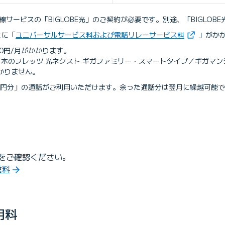
回線サービスの「BIGLOBE光」のご契約が必要です。別途、「BIGLO
（新しいタ
とに「
ユニバーサルサービス料および電話リレーサービス料
」がか
0円/月がかかります。
T東日本のフレッツ 光ネクスト ギガファミリー・スマートタイプ／ギガマ
かりません。
28円分」の通話がご利用いただけます。余った通話分は翌月に繰越可能
をご確認ください。
信料
用料