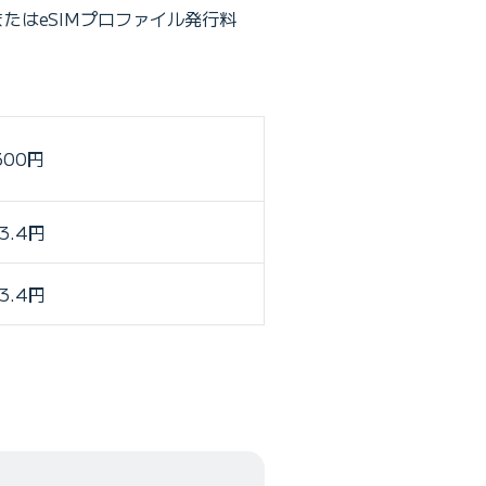
またはeSIMプロファイル発行料
300円
3.4円
3.4円