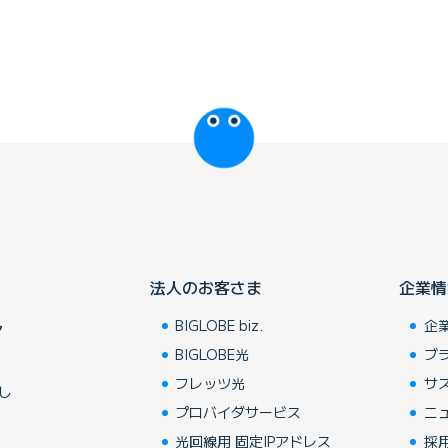
びっぷるのページ
法人のお客さま
企業情
BIGLOBE biz.
企
ア
BIGLOBE光
ブ
フレッツ光
サ
し
プロバイダサービス
ニ
光回線用 固定IPアドレス
採