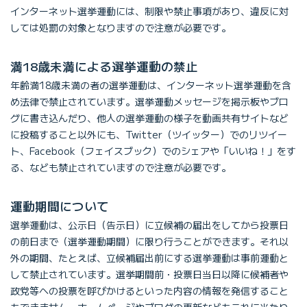
インターネット選挙運動には、制限や禁止事項があり、違反に対
しては処罰の対象となりますので注意が必要です。
満18歳未満による選挙運動の禁止
年齢満18歳未満の者の選挙運動は、インターネット選挙運動を含
め法律で禁止されています。選挙運動メッセージを掲示板やブロ
グに書き込んだり、他人の選挙運動の様子を動画共有サイトなど
に投稿すること以外にも、Twitter（ツイッター）でのリツイー
ト、Facebook（フェイスブック）でのシェアや「いいね！」をす
る、なども禁止されていますので注意が必要です。
運動期間について
選挙運動は、公示日（告示日）に立候補の届出をしてから投票日
の前日まで（選挙運動期間）に限り行うことができます。それ以
外の期間、たとえば、立候補届出前にする選挙運動は事前運動と
して禁止されています。選挙期間前・投票日当日以降に候補者や
政党等への投票を呼びかけるといった内容の情報を発信すること
もできません。ホームページやブログの更新などもこれに当たり