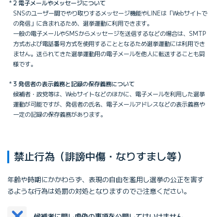
2 電子メールやメッセージについて
SNSのユーザー間でやり取りするメッセージ機能やLINEは「Webサイトで
の発信」に含まれるため、選挙運動に利用できます。
一般の電子メールやSMSからメッセージを送信するなどの場合は、SMTP
方式および電話番号方式を使用することとなるため選挙運動には利用でき
ません。送られてきた選挙運動用の電子メールを他人に転送することも同
様です。
3 発信者の表示義務と記録の保存義務について
候補者・政党等は、Webサイトなどのほかに、電子メールを利用した選挙
運動が可能ですが、発信者の氏名、電子メールアドレスなどの表示義務や
一定の記録の保存義務があります。
禁止行為（誹謗中傷・なりすまし等）
年齢や時期にかかわらず、表現の自由を濫用し選挙の公正を害す
るような行為は処罰の対処となりますのでご注意ください。
候補者に関し虚偽の事項を公開してはいけません