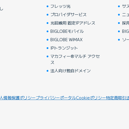
フレッツ光
サ
し
プロバイダサービス
ニ
光回線用 固定IPアドレス
採
BIGLOBEモバイル
BIG
BIGLOBE WiMAX
ソ
IPトランジット
マカフィー®マルチ アクセ
ス
法人向け独自ドメイン
人情報保護ポリシー
プライバシーポータル
Cookieポリシー
特定商取引