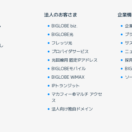
法人のお客さま
企業情
BIGLOBE biz.
企
ア
BIGLOBE光
ブ
フレッツ光
サ
し
プロバイダサービス
ニ
光回線用 固定IPアドレス
採
BIGLOBEモバイル
BIG
BIGLOBE WiMAX
ソ
IPトランジット
マカフィー®マルチ アクセ
ス
法人向け独自ドメイン