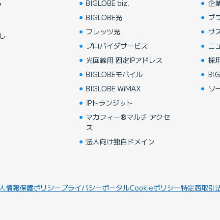
BIGLOBE biz.
企
ア
BIGLOBE光
ブ
フレッツ光
サ
し
プロバイダサービス
ニ
光回線用 固定IPアドレス
採
BIGLOBEモバイル
BIG
BIGLOBE WiMAX
ソ
IPトランジット
マカフィー®マルチ アクセ
ス
法人向け独自ドメイン
人情報保護ポリシー
プライバシーポータル
Cookieポリシー
特定商取引