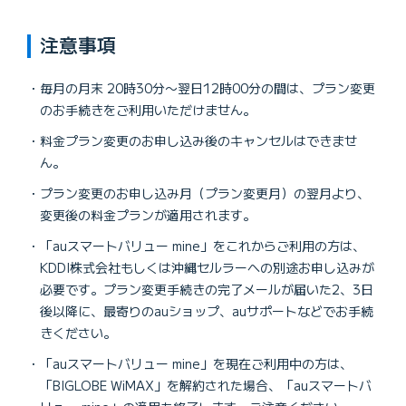
Flat ツープラス(2年自動更新なし)
Flat ツープラス ギガ放題(期間条件なし)
Flat ツープラス(期間条件なし)
注意事項
Flat ツープラス ギガ放題(2年自動更新あり)
Flat ツープラス ギガ放題(2年自動更新なし)
毎月の月末 20時30分〜翌日12時00分の間は、プラン変更
のお手続きをご利用いただけません。
料金プラン変更のお申し込み後のキャンセルはできませ
ん。
プラン変更のお申し込み月（プラン変更月）の翌月より、
変更後の料金プランが適用されます。
「auスマートバリュー mine」をこれからご利用の方は、
KDDI株式会社もしくは沖縄セルラーへの別途お申し込みが
必要です。プラン変更手続きの完了メールが届いた2、3日
後以降に、最寄りのauショップ、auサポートなどでお手続
きください。
「auスマートバリュー mine」を現在ご利用中の方は、
「BIGLOBE WiMAX」を解約された場合、「auスマートバ