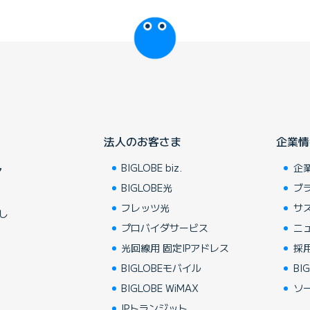
びっぷるのページ
法人のお客さま
企業情
BIGLOBE biz.
企
ア
BIGLOBE光
ブ
フレッツ光
サ
し
プロバイダサービス
ニ
光回線用 固定IPアドレス
採
BIGLOBEモバイル
BIG
BIGLOBE WiMAX
ソ
IPトランジット