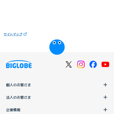
（ログイン）
BIGLOBE WiMAX +5G の
解約手続きをする
電話番号
BIGLOBE WiMAXの解約に際して、確認したいことやご質問がありました
0120-827-193
（通話料無料）
ら、お電話にてご相談を承ります。お気軽にお問い合わせください。
03-6631-4602
（新しいタブで開きます）
サイトマップ
（通話料有料）携帯電話、IP電話の
びっぷるのページ
場合
受付時間
9:00～18:00
（365日受付）
おかけ間違えのないよう、ご注意ください。
個人のお客さま
法人のお客さま
企業情報