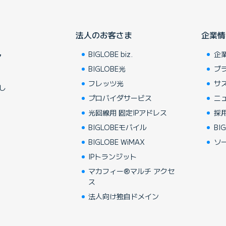
法人のお客さま
企業情
BIGLOBE biz.
企
ア
BIGLOBE光
ブ
フレッツ光
サ
し
プロバイダサービス
ニ
光回線用 固定IPアドレス
採
BIGLOBEモバイル
BIG
BIGLOBE WiMAX
ソ
IPトランジット
マカフィー®マルチ アクセ
ス
法人向け独自ドメイン