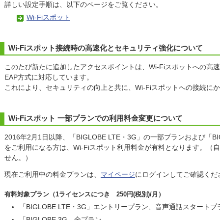
詳しい設定手順は、以下のページをご覧ください。
Wi-Fiスポット
Wi-Fiスポット接続時の高速化とセキュリティ強化について
このたび新たに追加したアクセスポイントは、Wi-Fiスポットへの高
EAP方式に対応しています。
これにより、セキュリティの向上と共に、Wi-Fiスポットへの接続に
Wi-Fiスポット 一部プランでの利用料金変更について
2016年2月1日以降、「BIGLOBE LTE・3G」の一部プランおよび「BIG
をご利用になる方は、Wi-Fiスポット利用料金が有料となります。（
せん。）
現在ご利用中の料金プランは、
マイページ
にログインしてご確認くだ
有料対象プラン（1ライセンスにつき 250円(税別)/月）
「BIGLOBE LTE・3G」エントリープラン、音声通話スタート
「BIGLOBE 3G」全プラン