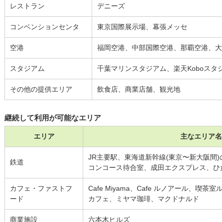
レストラン
デニーズ
コンベンションセンタ
東京国際展示場、幕張メッセ
空港
福岡空港、中部国際空港、那覇空港、大
スタジアム
千葉マリンスタジアム、楽天Koboスタ
その他の提供エリア
飲食店、商業店舗、観光地
継続して利用が可能なエリア
エリア
主なエリア名
JR主要駅、東海道新幹線(東京〜新大阪間)
鉄道
コンコース待合室、成田エクスプレス、ひ
カフェ・ファストフ
Cafe Miyama、Cafe ルノアール、
ード
カフェ、ミヤマ珈琲、マクドナルド
商業施設
六本木ヒルズ