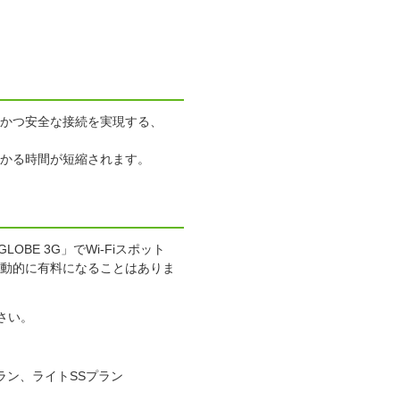
速かつ安全な接続を実現する、
かかる時間が短縮されます。
LOBE 3G」でWi-Fiスポット
自動的に有料になることはありま
さい。
プラン、ライトSSプラン