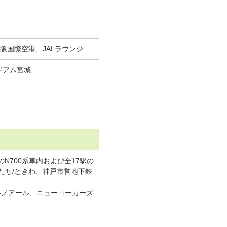
阪国際空港、JALラウンジ
ジアム宮城
のN700系車内および全17駅の
たち/ときわ、神戸市営地下鉄
喫茶室ルノアール、ニューヨーカーズ