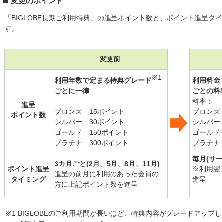
変更のポイント
「BIGLOBE長期ご利用特典」の進呈ポイント数と、ポイント進呈タ
す。
変更前
※1
利用年数で定まる特典グレード
利用料金
ごとに一律
ごとの料
料率：
進呈
ブロンズ 15ポイント
ブロンズ 
ポイント数
シルバー 30ポイント
シルバー 
ゴールド 150ポイント
ゴールド 
プラチナ 300ポイント
プラチナ 
毎月(サ
3カ月ごと(2月、5月、8月、11月)
ポイント進呈
※利用翌
進呈の前月に利用のあった会員の
タイミング
進呈
方に上記ポイント数を進呈
※1 BIGLOBEのご利用期間が長いほど、特典内容がグレードアップ