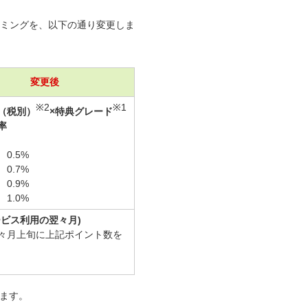
イミングを、以下の通り変更しま
変更後
※2
※1
（税別）
×特典グレード
率
0.5%
0.7%
0.9%
1.0%
ービス利用の翌々月)
々月上旬に上記ポイント数を
します。