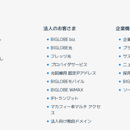
法人のお客さま
企業情
BIGLOBE biz.
企
ア
BIGLOBE光
ブ
フレッツ光
サ
し
プロバイダサービス
ニ
光回線用 固定IPアドレス
採
BIGLOBEモバイル
BIG
BIGLOBE WiMAX
ソ
IPトランジット
マカフィー®マルチ アクセ
ス
法人向け独自ドメイン