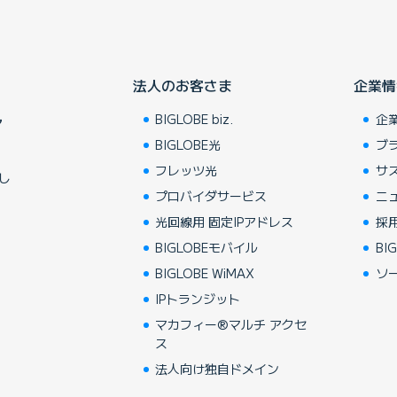
法人のお客さま
企業情
BIGLOBE biz.
企
ア
BIGLOBE光
ブ
フレッツ光
サ
し
プロバイダサービス
ニ
光回線用 固定IPアドレス
採
BIGLOBEモバイル
BIG
BIGLOBE WiMAX
ソ
IPトランジット
マカフィー®マルチ アクセ
ス
法人向け独自ドメイン