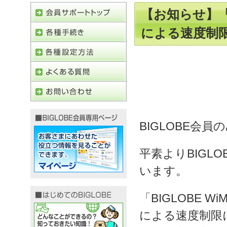
【お知らせ】「B
による速度制
BIGLOBE会員
平素よりBIGL
います。
「BIGLOBE 
による速度制限に