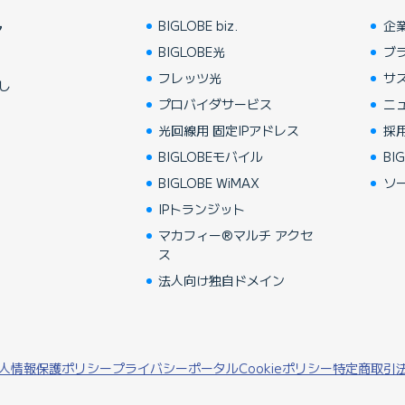
BIGLOBE biz.
企
ア
BIGLOBE光
ブ
フレッツ光
サ
し
プロバイダサービス
ニ
光回線用 固定IPアドレス
採
BIGLOBEモバイル
BIG
BIGLOBE WiMAX
ソ
IPトランジット
マカフィー®マルチ アクセ
ス
法人向け独自ドメイン
人情報保護ポリシー
プライバシーポータル
Cookieポリシー
特定商取引