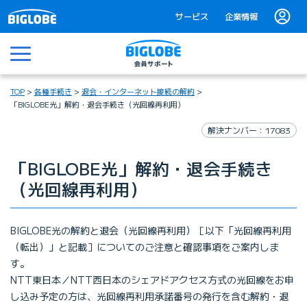
サービス
企業情報
メニュー
TOP
各種手続き
退会・インターネット接続の解約
「BIGLOBE光」解約・退会手続き（光回線再利用）
解決ナンバー：17083
「BIGLOBE光」解約・退会手続き
（光回線再利用）
BIGLOBE光の解約と退会（光回線再利用）［以下「光回線再利用
（転出）」と記載］についてのご注意と確認事項をご案内しま
す。
NTT東日本／NTT西日本のシェアドアクセス方式の光回線をお申
し込み予定の方は、光回線再利用承諾番号の発行を含む解約・退