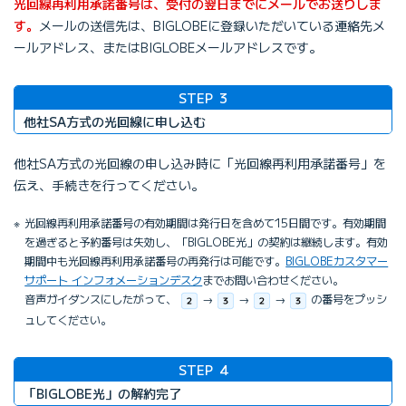
光回線再利用承諾番号は、受付の翌日までにメールでお送りしま
す。
メールの送信先は、BIGLOBEに登録いただいている連絡先メ
ールアドレス、またはBIGLOBEメールアドレスです。
STEP
3
他社SA方式の光回線に申し込む
他社SA方式の光回線の申し込み時に「光回線再利用承諾番号」を
伝え、手続きを行ってください。
光回線再利用承諾番号の有効期間は発行日を含めて15日間です。有効期間
を過ぎると予約番号は失効し、「BIGLOBE光」の契約は継続します。有効
期間中も光回線再利用承諾番号の再発行は可能です。
BIGLOBEカスタマー
サポート インフォメーションデスク
までお問い合わせください。
音声ガイダンスにしたがって、
→
→
→
の番号をプッシ
ュしてください。
STEP
4
「BIGLOBE光」の解約完了