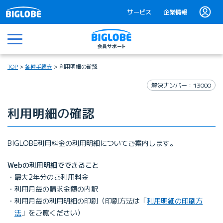
サービス
企業情報
メニュー
TOP
各種手続き
利用明細の確認
解決ナンバー：13000
利用明細の確認
BIGLOBE利⽤料⾦の利⽤明細についてご案内します。
Webの利用明細でできること
最⼤2年分のご利⽤料⾦
利⽤⽉毎の請求⾦額の内訳
利⽤⽉毎の利⽤明細の印刷（印刷⽅法は「
利⽤明細の印刷⽅
法
」をご覧ください）