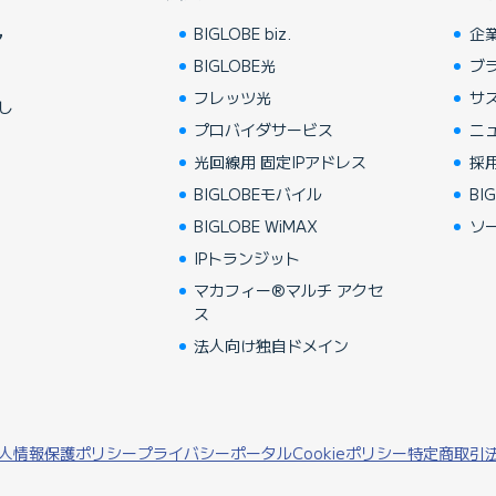
BIGLOBE biz.
企
ア
BIGLOBE光
ブ
フレッツ光
サ
し
プロバイダサービス
ニ
光回線用 固定IPアドレス
採
BIGLOBEモバイル
BIG
BIGLOBE WiMAX
ソ
IPトランジット
マカフィー®マルチ アクセ
ス
法人向け独自ドメイン
人情報保護ポリシー
プライバシーポータル
Cookieポリシー
特定商取引