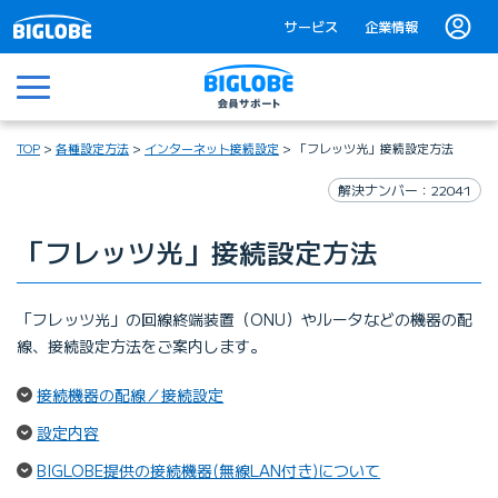
サービス
企業情報
メニュー
TOP
各種設定方法
インターネット接続設定
「フレッツ光」接続設定方法
解決ナンバー：22041
「フレッツ光」接続設定方法
「フレッツ光」の回線終端装置（ONU）やルータなどの機器の配
線、接続設定方法をご案内します。
（ページ内リンク）
接続機器の配線／接続設定
（ページ内リンク）
設定内容
（ページ内リン
BIGLOBE提供の接続機器(無線LAN付き)について