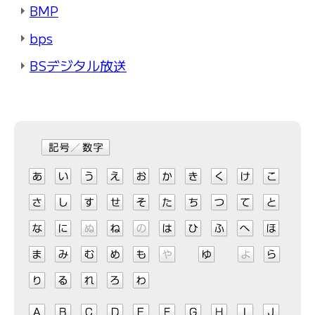
BMP
bps
BSデジタル放送