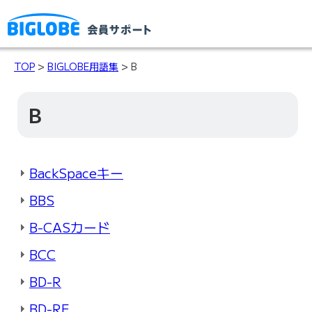
TOP
>
BIGLOBE用語集
> B
B
BackSpaceキー
BBS
B-CASカード
BCC
BD-R
BD-RE