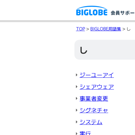
TOP
>
BIGLOBE用語集
> し
し
ジーユーアイ
シェアウェア
事業者変更
シグネチャ
システム
実行