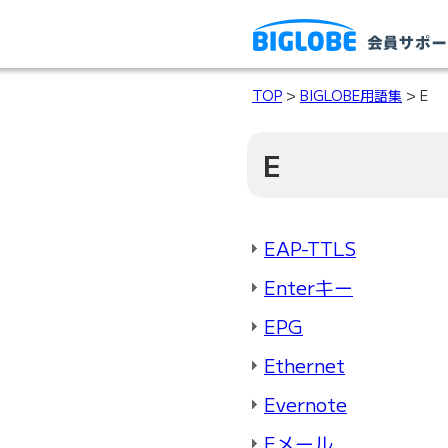
TOP
>
BIGLOBE用語集
> E
E
EAP-TTLS
Enterキー
EPG
Ethernet
Evernote
Eメール