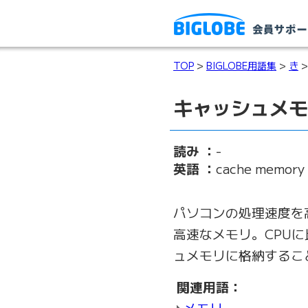
TOP
>
BIGLOBE用語集
>
き
>
キャッシュメモ
読み ：
-
英語 ：
cache memory
パソコンの処理速度を
高速なメモリ。CPU
ュメモリに格納するこ
関連用語：
メモリ