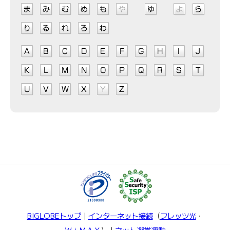
BIGLOBEトップ
｜
インターネット接続
（
フレッツ光
・
ＷｉＭＡＸ
）｜
ネット選挙運動