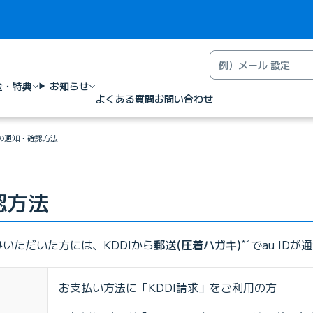
金・特典
お知らせ
よくある質問
お問い合わせ
IDの通知・確認方法
認方法
みいただいた方には、KDDIから
郵送(圧着ハガキ)
*1
でau ID
お支払い方法に「KDDI請求」をご利用の方