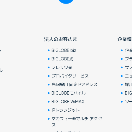
法人のお客さま
企業情
BIGLOBE biz.
企
ア
BIGLOBE光
ブ
フレッツ光
サ
し
プロバイダサービス
ニ
光回線用 固定IPアドレス
採
BIGLOBEモバイル
BIG
BIGLOBE WiMAX
ソ
IPトランジット
マカフィー®マルチ アクセ
ス