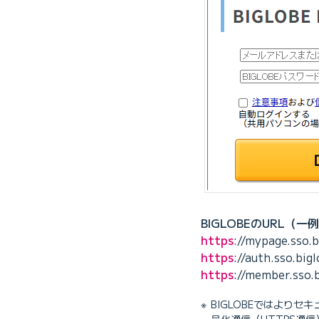
BIGLOBEのURL（一
https
://mypage.sso.b
https
://auth.sso.big
https
://member.sso
BIGLOBEではより