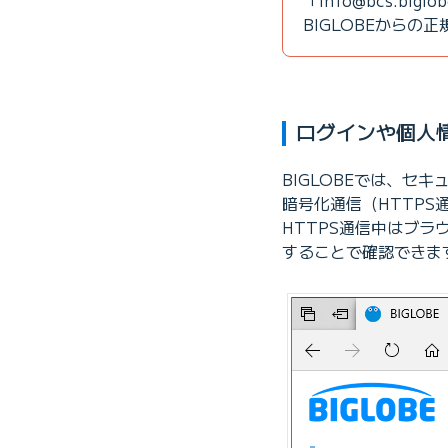
「info
@
bcs.bi
BIGLOBEから
ログインや個人
BIGLOBEでは、セ
暗号化通信（HTTPS
HTTPS通信中はブ
することで確認できま