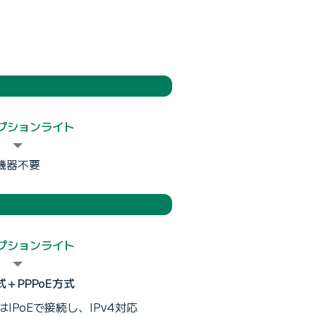
オプションライト
機器不要
オプションライト
方式＋PPPoE方式
はIPoEで接続し、IPv4対応