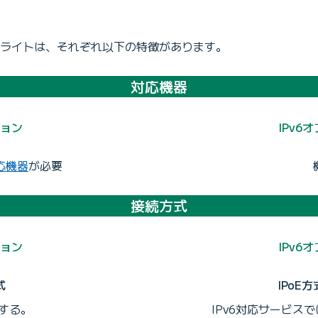
ションライトは、それぞれ以下の特徴があります。
対応機器
ション
IPv6
応機器
が必要
接続方式
ション
IPv6
式
IPoE
続する。
IPv6対応サービスで