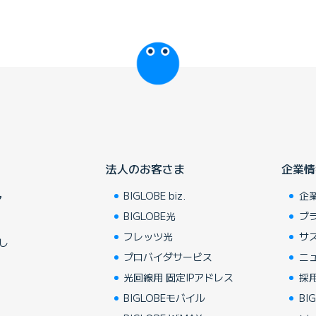
びっぷるのページ
法人のお客さま
企業情
BIGLOBE biz.
企
ア
BIGLOBE光
ブ
フレッツ光
サ
し
プロバイダサービス
ニ
光回線用 固定IPアドレス
採
BIGLOBEモバイル
BIG