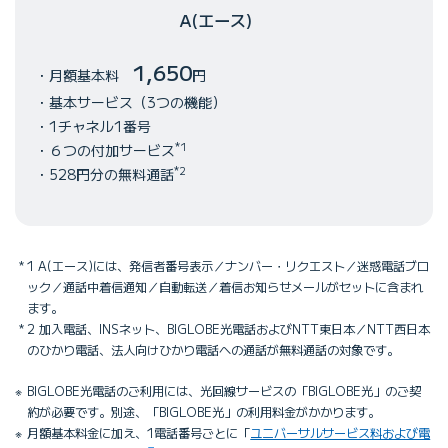
A(エース)
1,650
月額基本料
円
基本サービス（3つの機能）
1チャネル1番号
*1
６つの付加サービス
*2
528円分の無料通話
1 A(エース)には、発信者番号表示／ナンバー・リクエスト／迷惑電話ブロ
ック／通話中着信通知／自動転送／着信お知らせメールがセットに含まれ
ます。
2 加入電話、INSネット、BIGLOBE光電話およびNTT東日本／NTT西日本
のひかり電話、法人向けひかり電話への通話が無料通話の対象です。
BIGLOBE光電話のご利用には、光回線サービスの「BIGLOBE光」のご契
約が必要です。別途、「BIGLOBE光」の利用料金がかかります。
月額基本料金に加え、1電話番号ごとに「
ユニバーサルサービス料および電