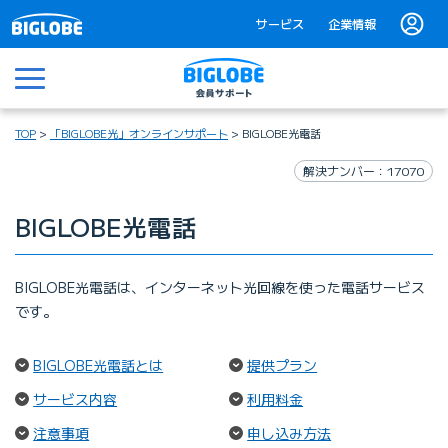
サービス
企業情報
メニュー
TOP
「BIGLOBE光」オンラインサポート
BIGLOBE光電話
解決ナンバー：17070
BIGLOBE光電話
BIGLOBE光電話は、インターネット光回線を使った電話サービス
です。
（ページ内リンク）
（ページ内リンク）
BIGLOBE光電話とは
提供プラン
（ページ内リンク）
（ページ内リンク）
サービス内容
利用料金
（ページ内リンク）
（ページ内リンク
注意事項
申し込み方法