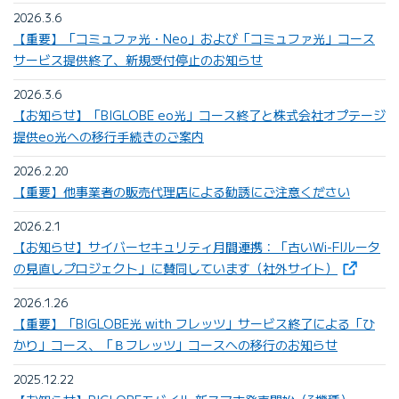
2026.3.6
【重要】「コミュファ光・Neo」および「コミュファ光」コース
サービス提供終了、新規受付停止のお知らせ
2026.3.6
【お知らせ】「BIGLOBE eo光」コース終了と株式会社オプテージ
提供eo光への移行手続きのご案内
2026.2.20
【重要】他事業者の販売代理店による勧誘にご注意ください
2026.2.1
【お知らせ】サイバーセキュリティ月間連携：「古いWi-FIルータ
（新しいタ
の見直しプロジェクト」に賛同しています（社外サイト）
2026.1.26
【重要】「BIGLOBE光 with フレッツ」サービス終了による「ひ
かり」コース、「Ｂフレッツ」コースへの移行のお知らせ
2025.12.22