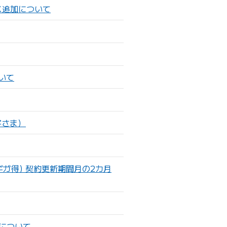
ス追加について
いて
客さま）
ギガ得) 契約更新期間月の2カ月
について