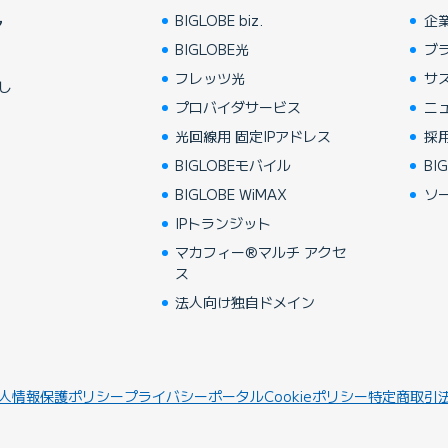
BIGLOBE biz.
企
ア
BIGLOBE光
ブ
フレッツ光
サ
し
プロバイダサービス
ニ
光回線用 固定IPアドレス
採
BIGLOBEモバイル
BIG
BIGLOBE WiMAX
ソ
IPトランジット
マカフィー®マルチ アクセ
ス
法人向け独自ドメイン
人情報保護ポリシー
プライバシーポータル
Cookieポリシー
特定商取引