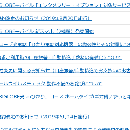
IGLOBEモバイル「エンタメフリー・オプション」対象サービ
員規約改定のお知らせ（2019年8月20日施行）
GLOBEモバイル 新スマホ（2機種）発売開始
ローブ光電話「ひかり電話対応機器」の脆弱性とその対策につ
I請求ご利用時の口座振替・自動払込手数料の有償化について
社変更に関するお知らせ（口座振替/自動払込でお支払いのお
ールウイルスチェック 動作不備のお詫びについて
IGLOBE光 auひかり」コース ホームタイプ(ギガ得／ずっと
員規約改定のお知らせ（2019年6月14日施行）
20大阪サミットにともなう交通規制の影響による発送物の遅延