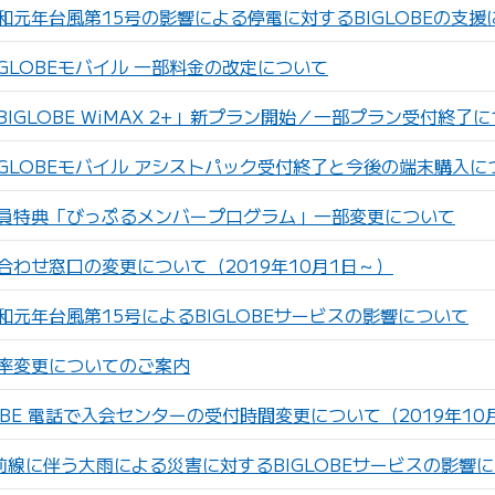
和元年台風第15号の影響による停電に対するBIGLOBEの支援
GLOBEモバイル 一部料金の改定について
IGLOBE WiMAX 2+」新プラン開始／一部プラン受付終了
IGLOBEモバイル アシストパック受付終了と今後の端末購入に
員特典「びっぷるメンバープログラム」一部変更について
合わせ窓口の変更について（2019年10月1日～）
和元年台風第15号によるBIGLOBEサービスの影響について
率変更についてのご案内
OBE 電話で入会センターの受付時間変更について（2019年10
前線に伴う大雨による災害に対するBIGLOBEサービスの影響