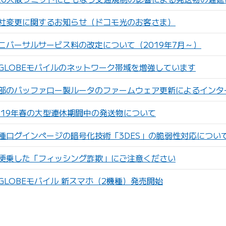
社変更に関するお知らせ（ドコモ光のお客さま）
ニバーサルサービス料の改定について（2019年7月～）
IGLOBEモバイルのネットワーク帯域を増強しています
部のバッファロー製ルータのファームウェア更新によるインタ
019年春の大型連休期間中の発送物について
種ログインページの暗号化技術「3DES」の脆弱性対応につい
便乗した「フィッシング詐欺」にご注意ください
GLOBEモバイル 新スマホ（2機種）発売開始