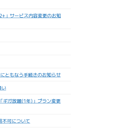
AX 2+」サービス内容変更のお知
了にともなう手続きのお知らせ
願い
始／「ギガ放題(1年)」プラン変更
の利用不可について