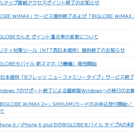
ルアップ接続アクセスポイント終了のお知らせ
LOBE WiMAX」サービス提供終了および「BIGLOBE WiM
GLOBEでんき ポイント還元率の変更について
リティ対策ツール（NTT西日本提供）提供終了のお知らせ
GLOBEモバイル 新スマホ（3機種）発売開始
東日本提供「Bフレッツ ニューファミリータイプ」サービス終
ndows 7のサポート終了による最新版Windowsへの移行のお
IGLOBE WiMAX 2+」SIM(UIM)カードのみ申込受付開
て
one 6／iPhone 6 plusでのBIGLOBEモバイル タイプA