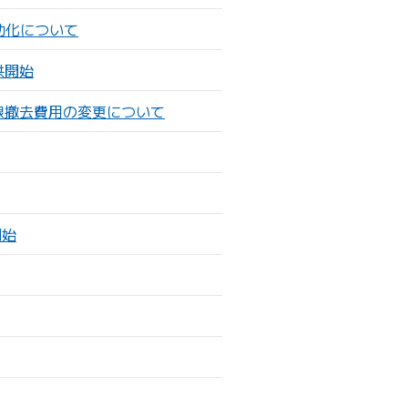
効化について
供開始
回線撤去費用の変更について
開始