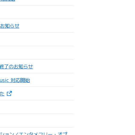
のお知らせ
行終了のお知らせ
sic 対応開始
（新しいタブで開きます）
た
オプション／エンタメフリー・オプ