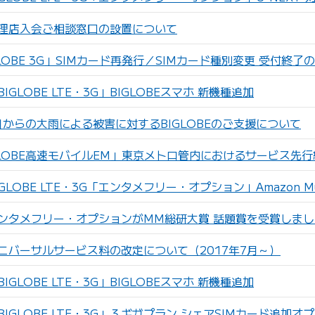
理店入会ご相談窓口の設置について
LOBE 3G」SIMカード再発行／SIMカード種別変更 受付終了
GLOBE LTE・3G」BIGLOBEスマホ 新機種追加
日からの大雨による被害に対するBIGLOBEのご支援について
GLOBE高速モバイルEM」東京メトロ管内におけるサービス先
LOBE LTE・3G「エンタメフリー・オプション」Amazon Mu
ンタメフリー・オプションがMM総研大賞 話題賞を受賞しまし
ニバーサルサービス料の改定について（2017年7月～）
GLOBE LTE・3G」BIGLOBEスマホ 新機種追加
IGLOBE LTE・3G」３ギガプラン シェアSIMカード追加