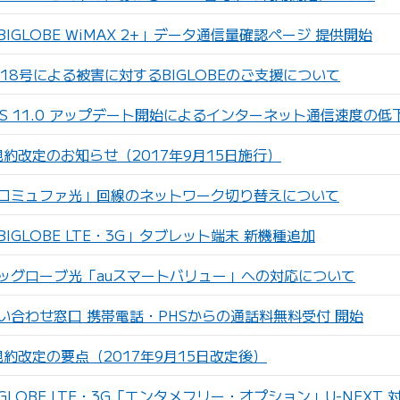
IGLOBE WiMAX 2+」データ通信量確認ページ 提供開始
18号による被害に対するBIGLOBEのご支援について
S 11.0 アップデート開始によるインターネット通信速度の低
員規約改定のお知らせ（2017年9月15日施行）
コミュファ光」回線のネットワーク切り替えについて
IGLOBE LTE・3G」タブレット端末 新機種追加
ッグローブ光「auスマートバリュー」への対応について
い合わせ窓口 携帯電話・PHSからの通話料無料受付 開始
員規約改定の要点（2017年9月15日改定後）
GLOBE LTE・3G「エンタメフリー・オプション」U-NEXT 