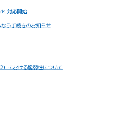
ds 対応開始
もなう手続きのお知らせ
A2）における脆弱性について
）