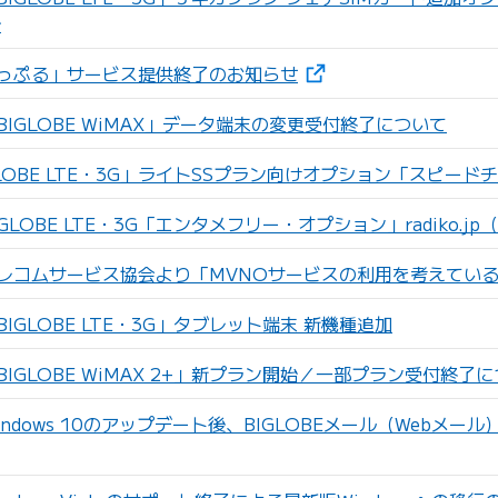
始
（新しいタブで開きます
っぷる」サービス提供終了のお知らせ
IGLOBE WiMAX」データ端末の変更受付終了について
LOBE LTE・3G」ライトSSプラン向けオプション「スピー
GLOBE LTE・3G「エンタメフリー・オプション」radiko.j
レコムサービス協会より「MVNOサービスの利用を考えてい
IGLOBE LTE・3G」タブレット端末 新機種追加
IGLOBE WiMAX 2+」新プラン開始／一部プラン受付終了
ndows 10のアップデート後、BIGLOBEメール（Webメ